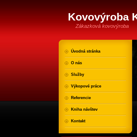
Kovovýroba 
Zákazková kovovýroba
Úvodná stránka
O nás
Služby
Výkopové práce
Referencie
Kniha návštev
Kontakt